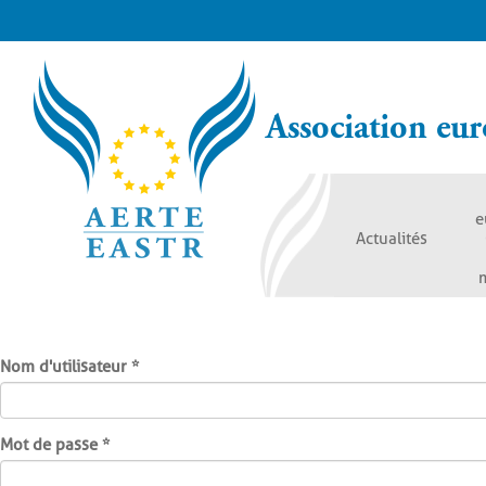
Aller
au
contenu
principal
Association eur
e
Actualités
Onglets
principaux
Nom d'utilisateur
*
Mot de passe
*