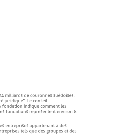
 24 milliards de couronnes suédoises.
é juridique". Le conseil
e la fondation indique comment les
, les fondations représentent environ 8
 des entreprises appartenant à des
treprises tels que des groupes et des