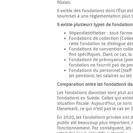
filiales.
Il existe des fondations dont l'État 
soumises à une réglementation plus st
Il existe plusieurs types de fondation
Stipendiestiftelser : sous form
Fondations de collection (Collec
cette fondation se distingue des
Fondations de convention collect
fins spécifiques. Dans ce cas, l
Fondations de prévoyance (pens
fondation ne fournit pas de pe
Fondations du personnel (staff 
les pensions, les salaires ou l
Comparaison entre les fondations dan
Les fondations danoises sont plus acti
fondations en Suède. Celles qui exist
situation fiscale. Aujourd'hui, ce son
Danemark, ce qui n'est pas le cas en 
En 2020, les fondations privées ont 
public est beaucoup plus important, m
fonctionnement. Par conséquent, les a