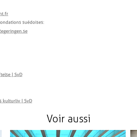
t.fr
fondations suédoises :
Regeringen.se
telse | SvD
 kulturliv | SvD
Voir aussi