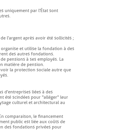
ées uniquement par l'État sont
utres.
e l'argent après avoir été sollicités ;
organise et utilise la fondation à des
érent des autres fondations.
 de pensions à ses employés. La
en matière de pension.
oir la protection sociale autre que
oyés.
s d'entreprises liées à des
nt été scindées pour "alléger" leur
ysage culturel et architectural au
 En comparaison, le financement
ment public est liée aux coûts de
ien des fondations privées pour