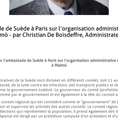
 de Suède à Paris sur l’organisation adminis
ö - par Christian De Boisdeffre, Administrat
vec l’ambassade de Suède à Paris sur l’organisation administrativ
à Malmö
stratives de la Suède sont divisées en différents comtés, soit 21 au
nté, de la lutte contre les infections, des transports publics et 
sente le gouvernement suédois. Le gouverneur du comté (profession
ommé par le gouvernement et est également à la tête du conseil a
un conseil régional qui est considéré comme le "gouvernement" de l
ion et supervise les activités des autres conseils. Le conseil région
élections qui représentent la population, il prend également des d
régional est dirigé par un présidium composé d'un président et d'u