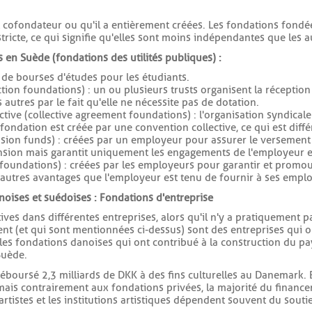
est cofondateur ou qu'il a entièrement créées. Les fondations fond
ricte, ce qui signifie qu'elles sont moins indépendantes que les a
s en Suède (fondations des utilités publiques) :
e de bourses d'études pour les étudiants.
tion foundations) : un ou plusieurs trusts organisent la réception d
 autres par le fait qu'elle ne nécessite pas de dotation.
ive (collective agreement foundations) : l'organisation syndicale 
a fondation est créée par une convention collective, ce qui est diff
ion funds) : créées par un employeur pour assurer le versement
nsion mais garantit uniquement les engagements de l'employeur 
foundations) : créées par les employeurs pour garantir et promouv
es autres avantages que l'employeur est tenu de fournir à ses empl
oises et suédoises : Fondations d'entreprise
ves dans différentes entreprises, alors qu'il n'y a pratiquement pa
ent (et qui sont mentionnées ci-dessus) sont des entreprises qui o
t les fondations danoises qui ont contribué à la construction du pa
Suède.
déboursé 2,3 milliards de DKK à des fins culturelles au Danemark.
ais contrairement aux fondations privées, la majorité du finance
rtistes et les institutions artistiques dépendent souvent du sout