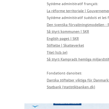
Système administratif français :
La réforme territoriale | Gouvernemen
Système administratif suédois et les 
Den svenska förvaltningsmodellen - 
Så styrs kommunen | SKR
English pages | SKR
Stiftelse | Skatteverket
Titel (scb.se)
Så styrs Kamprads hemliga miljardstif
Fondations danoises:
Danska stiftelser viktiga för Danmarks
Statbank (statistikbanken.dk)