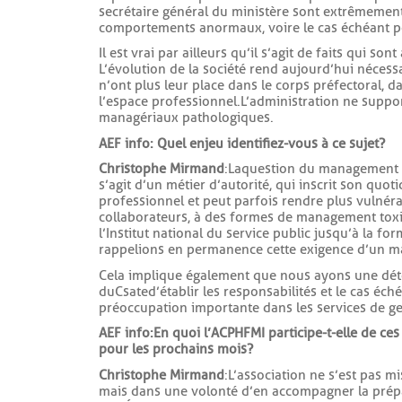
secrétaire général du ministère sont extrêmement 
comportements anormaux, voire le cas échéant po
Il est vrai par ailleurs qu’il s’agit de faits qui so
L’évolution de la société rend aujourd’hui néces
n’ont plus leur place dans le corps préfectoral, d
l’espace professionnel. L’administration ne supp
managériaux pathologiques.
AEF info : Quel enjeu identifiez-vous à ce sujet ?
Christophe Mirmand
: La question du management 
s’agit d’un métier d’autorité, qui inscrit son quot
professionnel et peut parfois rendre plus vulnérab
collaborateurs, à des formes de management toxi
l’Institut national du service public jusqu’à la f
rappelions en permanence cette exigence d’un m
Cela implique également que nous ayons une déte
du Csate d’établir les responsabilités et le cas éch
préoccupation importante dans les services de ges
AEF info : En quoi l’ACPHFMI participe-t-elle de ce
pour les prochains mois ?
Christophe Mirmand
: L’association ne s’est pas 
mais dans une volonté d’en accompagner la prépara