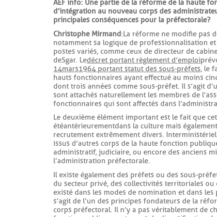
AEF info : Une partie de la réforme de la haute f
d’intégration au nouveau corps des administrateu
principales conséquences pour la préfectorale ?
Christophe Mirmand
: La réforme ne modifie pas d
notamment sa logique de professionnalisation et de 
postes variés, comme ceux de directeur de cabine
de Sgar. Le
décret portant règlement d’emploi
prévo
14 mars 1964 portant statut des sous-préfets
, le 
hauts fonctionnaires ayant effectué au moins cinq
dont trois années comme sous-préfet. Il s’agit d’u
sont attachés naturellement les membres de l’ass
fonctionnaires qui sont affectés dans l’administra
Le deuxième élément important est le fait que cet
été antérieurement dans la culture mais également 
recrutement extrêmement divers. Interministérie
issus d’autres corps de la haute fonction publiqu
administratif, judiciaire, ou encore des anciens 
l’administration préfectorale.
Il existe également des préfets ou des sous-préf
du secteur privé, des collectivités territoriales o
existé dans les modes de nomination et dans les p
s’agit de l’un des principes fondateurs de la réfo
corps préfectoral. Il n’y a pas véritablement de 