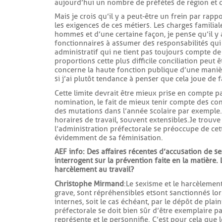
aujourd’hui un nombre de préfètes de région et de
Mais je crois qu’il y a peut-être un frein par rappo
les exigences de ces métiers. Les charges famili
hommes et d’une certaine façon, je pense qu’il y
fonctionnaires à assumer des responsabilités qui 
administratif qui ne tient pas toujours compte de ce
proportions cette plus difficile conciliation peut ê
concerne la haute fonction publique d’une manièr
si j’ai plutôt tendance à penser que cela joue de 
Cette limite devrait être mieux prise en compte p
nomination, le fait de mieux tenir compte des con
des mutations dans l’année scolaire par exemple. 
horaires de travail, souvent extensibles. Je trouve
l’administration préfectorale se préoccupe de cett
évidemment de sa féminisation.
AEF info : Des affaires récentes d’accusation de 
interrogent sur la prévention faite en la matière. 
harcèlement au travail ?
Christophe Mirmand
: Le sexisme et le harcèleme
grave, sont répréhensibles et sont sanctionnés lor
internes, soit le cas échéant, par le dépôt de plai
préfectorale se doit bien sûr d’être exemplaire par
représente et le personnifie. C’est pour cela que le